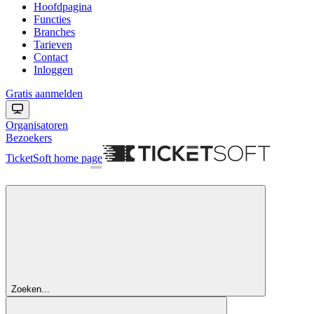
Hoofdpagina
Functies
Branches
Tarieven
Contact
Inloggen
Gratis aanmelden
Organisatoren
Bezoekers
TicketSoft
home page
Zoeken...