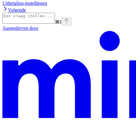
Uitbetaling-instellingen
Volgende
⌘
I
Aangedreven door