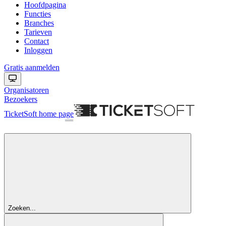
Hoofdpagina
Functies
Branches
Tarieven
Contact
Inloggen
Gratis aanmelden
Organisatoren
Bezoekers
TicketSoft
home page
Zoeken...