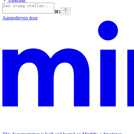
⌘
I
Aangedreven door