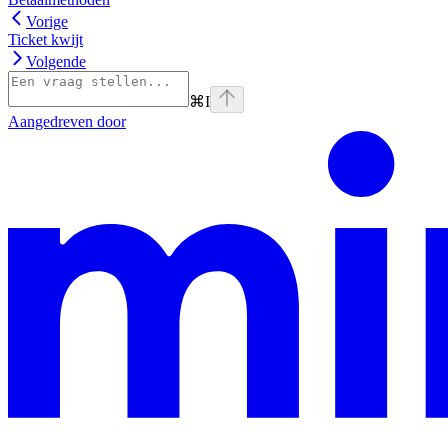
Vorige
Ticket kwijt
Volgende
⌘
I
Aangedreven door