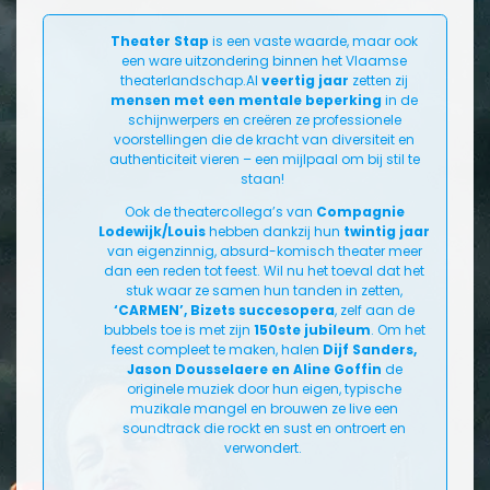
Theater Stap
is een vaste waarde, maar ook
een ware uitzondering binnen het Vlaamse
theaterlandschap.Al
veertig jaar
zetten zij
mensen met een mentale beperking
in de
schijnwerpers en creëren ze professionele
voorstellingen die de kracht van diversiteit en
authenticiteit vieren – een mijlpaal om bij stil te
staan!
Ook de theatercollega’s van
Compagnie
Lodewijk/Louis
hebben dankzij hun
twintig jaar
van eigenzinnig, absurd-komisch theater meer
dan een reden tot feest. Wil nu het toeval dat het
stuk waar ze samen hun tanden in zetten,
‘CARMEN’, Bizets succesopera
, zelf aan de
bubbels toe is met zijn
150ste jubileum
. Om het
feest compleet te maken, halen
Dijf Sanders,
Jason Dousselaere en Aline Goffin
de
originele muziek door hun eigen, typische
muzikale mangel en brouwen ze live een
soundtrack die rockt en sust en ontroert en
verwondert.