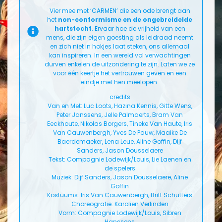
Vier mee met ‘CARMEN’ die een ode brengt aan
het
non-conformisme en de ongebreidelde
hartstocht
. Ervaar hoe de vrijheid van een
mens, die zijn eigen goesting als leidraad neemt
en zich niet in hokjes laat steken, ons allemaal
kan inspireren. In een wereld vol verwachtingen
durven enkelen de uitzondering te zijn. Laten we ze
voor één keertje het vertrouwen geven en een
eindje met hen meelopen.
credits
Van en Met: Luc Loots, Hazina Kennis, Gitte Wens,
Peter Janssens, Jelle Palmaerts, Bram Van
Eeckhoute, Nikolas Borgers, Tineke Van Haute, Iris
Van Cauwenbergh, Yves De Pauw, Maaike De
Baerdemaeker, Lena Leue, Aline Goffin, Dijf
Sanders, Jason Dousselaere
Tekst: Compagnie Lodewijk/Louis, Lie Laenen en
de spelers
Muziek: Dijf Sanders, Jason Dousselaere, Aline
Goffin
Kostuums: Iris Van Cauwenbergh, Britt Schutters
Choreografie: Karolien Verlinden
Vorm: Compagnie Lodewijk/Louis, Sibren
Hanssens