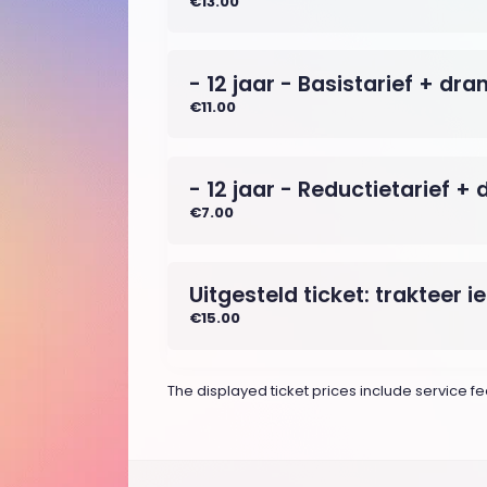
€13.00
- 12 jaar - Basistarief + dra
€11.00
- 12 jaar - Reductietarief + 
€7.00
Uitgesteld ticket: trakteer 
€15.00
The displayed ticket prices include service fee