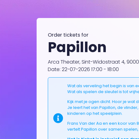
Order tickets for
Papillon
Arca Theater, Sint-Widostraat 4, 900
Date: 22-07-2026 17:00 - 18:00
Wat als verveling het begin is van 
Wat als spelen de sleutel is tot vrijh
Kijk met je ogen dicht. Hoor je wat 
Je leert het van Papillon, de vlinde
kinderen op het speelplein.
Frans Van der Aa en een koor van 8
vertelt Papillon over samen spelen