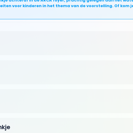
drankje achteraf in de ARCA foyer, prachtig gelegen aan het wa
iteiten voor kinderen in het thema van de voorstelling. Of kom
nkje