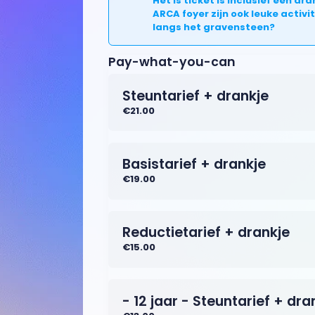
Het is ticket is inclusief een 
ARCA foyer zijn ook leuke activ
langs het gravensteen?
Pay-what-you-can
Steuntarief + drankje
€21.00
Basistarief + drankje
€19.00
Reductietarief + drankje
€15.00
- 12 jaar - Steuntarief + dra