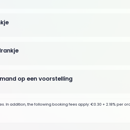
nkje
drankje
iemand op een voorstelling
s. In addition, the following booking fees apply: €0.30 + 2.18% per orde